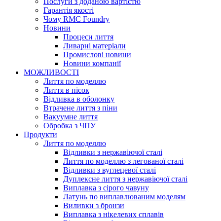
Послуги з доданою вартістю
Гарантія якості
Чому RMC Foundry
Новини
Процеси лиття
Ливарні матеріали
Промислові новини
Новини компанії
МОЖЛИВОСТІ
Лиття по моделлю
Лиття в пісок
Відливка в оболонку
Втрачене лиття з піни
Вакуумне лиття
Обробка з ЧПУ
Продукти
Лиття по моделлю
Відливки з нержавіючої сталі
Лиття по моделлю з легованої сталі
Відливки з вуглецевої сталі
Дуплексне лиття з нержавіючої сталі
Виплавка з сірого чавуну
Латунь по виплавлюваним моделям
Виливки з бронзи
Виплавка з нікелевих сплавів