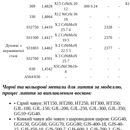
X15 CrNiSi 20
X1
309
1,4828
309 S 24
-
-
12
X12 NiCrSi 36
330
1,4864
-
-
-
16
X 2 CrNiMoN
S32750
1,4410
-
2328
-
25 7 4
X 2 CrNiMoSi
S31500
1,4417
-
2376
-
19 5
Дуплекс з
X 2 CrNiMoN
S31803
1,4462
-
2377
-
нержавіючої
22 5 3
сталі
X 3 CrNiMoN
S32760
1,4501
-
-
-
25 7
X5CrNiCNb16-
630
1,4542
-
-
-
4
A564/630
-
-
-
-
-
Чорні та кольорові метали для лиття за моделлю,
процес лиття за виплавленим воском:
• Сірий чавун: HT150, HT200, HT250, HT300, HT350;
GJL-100, GJL-150, GJL-200, GJL-250, GJL-300, GJL-350;
GG10~GG40.
• Ковкий чавун або чавун з шаровидним шаром: GGG40,
GGG50, GGG60, GGG70, GGG80; GJS-400-18, GJS-40-
15, GJS-450-10, GJS-500-7, GJS-600-3, GJS-700-2, GJS-