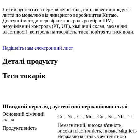
Литий аустентит з нержавіючої сталі, виплавлений продукт
лиття по моделлю від ливарного виробництва Китаю.
Доступні методи перевірки: контроль розмірів ШМ,
неруйнівний контроль (PT, UT), хімічний склад, механічні
властивості, контроль на твердість, тиск повітря та тиск води.
Надішліть нам електронний лист
Деталі продукту
Теги товарів
Швидкий перегляд аустенітної нержавіючої сталі
Основний хімічний
Cr，Ni，C，Mo，Cu，Si，Nb，Ti
склад
Немагнітний, висока в'язкість,
Продуктивність
висока пластичність, низька міцність
Нержавіюча сталь з аустенітною