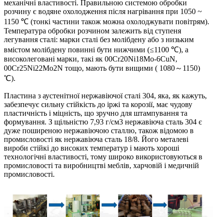
механічні властивості. Правильною системою обробки
розчину є водяне охолодження після нагрівання при 1050 ~
1150 ℃ (тонкі частини також можна охолоджувати повітрям).
Температура обробки розчином залежить від ступеня
легування сталі: марки сталі без молібдену або з низьким
вмістом молібдену повинні бути нижчими (≤1100 ℃), а
високолеговані марки, такі як 00Cr20Ni18Mo-6CuN,
00Cr25Ni22Mo2N тощо, мають бути вищими ( 1080～1150)
℃).
Пластина з аустенітної нержавіючої сталі 304, яка, як кажуть,
забезпечує сильну стійкість до іржі та корозії, має чудову
пластичність і міцність, що зручно для штампування та
формування. З щільністю 7,93 г/см3 нержавіюча сталь 304 є
дуже поширеною нержавіючою сталлю, також відомою в
промисловості як нержавіюча сталь 18/8. Його металеві
вироби стійкі до високих температур і мають хороші
технологічні властивості, тому широко використовуються в
промисловості та виробництві меблів, харчовій і медичній
промисловості.