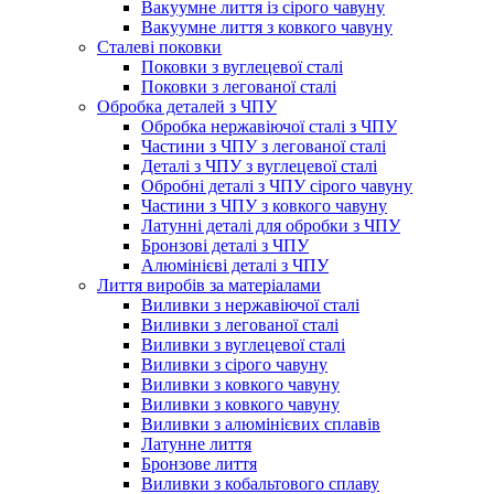
Вакуумне лиття із сірого чавуну
Вакуумне лиття з ковкого чавуну
Сталеві поковки
Поковки з вуглецевої сталі
Поковки з легованої сталі
Обробка деталей з ЧПУ
Обробка нержавіючої сталі з ЧПУ
Частини з ЧПУ з легованої сталі
Деталі з ЧПУ з вуглецевої сталі
Обробні деталі з ЧПУ сірого чавуну
Частини з ЧПУ з ковкого чавуну
Латунні деталі для обробки з ЧПУ
Бронзові деталі з ЧПУ
Алюмінієві деталі з ЧПУ
Лиття виробів за матеріалами
Виливки з нержавіючої сталі
Виливки з легованої сталі
Виливки з вуглецевої сталі
Виливки з сірого чавуну
Виливки з ковкого чавуну
Виливки з ковкого чавуну
Виливки з алюмінієвих сплавів
Латунне лиття
Бронзове лиття
Виливки з кобальтового сплаву