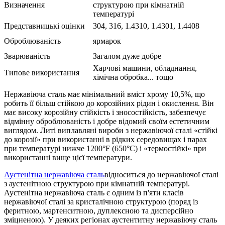
Визначення
структурою при кімнатній
температурі
Представницькі оцінки
304, 316, 1.4310, 1.4301, 1.4408
Оброблюваність
ярмарок
Зварюваність
Загалом дуже добре
Харчові машини, обладнання,
Типове використання
хімічна обробка... тощо
Нержавіюча сталь має мінімальний вміст хрому 10,5%, що
робить її більш стійкою до корозійних рідин і окислення. Він
має високу корозійну стійкість і зносостійкість, забезпечує
відмінну оброблюваність і добре відомий своїм естетичним
виглядом. Литі виплавляні вироби з нержавіючої сталі «стійкі
до корозії» при використанні в рідких середовищах і парах
при температурі нижче 1200°F (650°C) і «термостійкі» при
використанні вище цієї температури.
Аустенітна нержавіюча сталь
відноситься до нержавіючої сталі
з аустенітною структурою при кімнатній температурі.
Аустенітна нержавіюча сталь є одним із п'яти класів
нержавіючої сталі за кристалічною структурою (поряд із
феритною, мартенситною, дуплексною та дисперсійно
зміцненою). У деяких регіонах аустентитну нержавіючу сталь