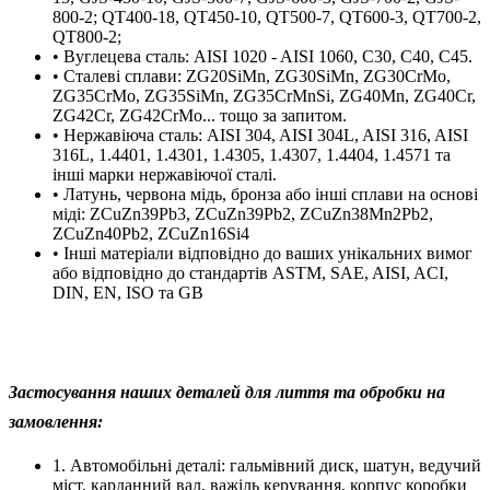
800-2; QT400-18, QT450-10, QT500-7, QT600-3, QT700-2,
QT800-2;
• Вуглецева сталь: AISI 1020 - AISI 1060, C30, C40, C45.
• Сталеві сплави: ZG20SiMn, ZG30SiMn, ZG30CrMo,
ZG35CrMo, ZG35SiMn, ZG35CrMnSi, ZG40Mn, ZG40Cr,
ZG42Cr, ZG42CrMo... тощо за запитом.
• Нержавіюча сталь: AISI 304, AISI 304L, AISI 316, AISI
316L, 1.4401, 1.4301, 1.4305, 1.4307, 1.4404, 1.4571 та
інші марки нержавіючої сталі.
• Латунь, червона мідь, бронза або інші сплави на основі
міді: ZCuZn39Pb3, ZCuZn39Pb2, ZCuZn38Mn2Pb2,
ZCuZn40Pb2, ZCuZn16Si4
• Інші матеріали відповідно до ваших унікальних вимог
або відповідно до стандартів ASTM, SAE, AISI, ACI,
DIN, EN, ISO та GB
Застосування наших деталей для лиття та обробки на
замовлення:
1. Автомобільні деталі: гальмівний диск, шатун, ведучий
міст, карданний вал, важіль керування, корпус коробки