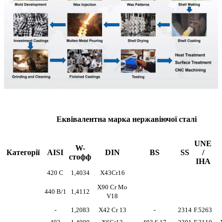
Еквівалентна марка нержавіючої сталі
UNE
W-
Категорії
AISI
DIN
BS
SS
/
стофф
IHA
420 С
1,4034
X43Cr16
X90 Cr Mo
440 B/1
1,4112
V18
-
1,2083
X42 Cr 13
-
2314
F.5263