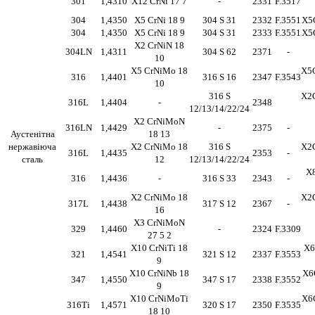
301
1,4310
X12 CrNi 17 7
-
2331
F.3517
304
1,4350
X5 CrNi 18 9
304 S 31
2332
F.3551
X5
304
1,4350
X5 CrNi 18 9
304 S 31
2333
F.3551
X5
X2 CrNiN 18
304LN
1,4311
304 S 62
2371
-
10
X5 CrNiMo 18
X5
316
1,4401
316 S 16
2347
F.3543
10
316 S
X2
316L
1,4404
-
2348
12/13/14/22/24
X2 CrNiMoN
316LN
1,4429
-
2375
-
Аустенітна
18 13
нержавіюча
X2 CrNiMo 18
316 S
X2
316L
1,4435
2353
-
сталь
12
12/13/14/22/24
X
316
1,4436
-
316 S 33
2343
-
X2 CrNiMo 18
X2
317L
1,4438
317 S 12
2367
-
16
X3 CrNiMoN
329
1,4460
-
2324
F.3309
27 5 2
X10 CrNiTi 18
X6
321
1,4541
321 S 12
2337
F.3553
9
X10 CrNiNb 18
X6
347
1,4550
347 S 17
2338
F.3552
9
X10 CrNiMoTi
X6
316Ti
1,4571
320 S 17
2350
F.3535
18 10