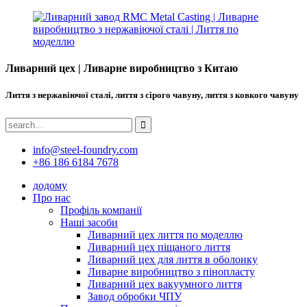
Ливарний цех | Ливарне виробництво з Китаю
Лиття з нержавіючої сталі, лиття з сірого чавуну, лиття з ковкого чавуну
info@steel-foundry.com
+86 186 6184 7678
додому
Про нас
Профіль компанії
Наші засоби
Ливарний цех лиття по моделлю
Ливарний цех піщаного лиття
Ливарний цех для лиття в оболонку
Ливарне виробництво з пінопласту
Ливарний цех вакуумного лиття
Завод обробки ЧПУ