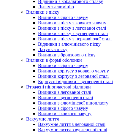
Відливки з кобальтового сплаву
Лиття з алюмінію
Виливки з піску
Виливки з сірого чавуну
Виливки з піску з ковкого чавуну
Виливки з піску з легованої сталі
Виливки з піску з вуглецевої сталі
Виливки з піску з нержавіючої сталі
Відливки з алюмінієвого піску
Латунь з піску
Виливки з бронзового піску
Виливки в формі оболонки
Виливки з сірого чавуну
Виливки корпусу з ковкого чавуну
Виливки корпусу з легованої сталі
Корпусні відливки з вуглецевої сталі
Втрачені пінопластові відливки
Виливки з легованої сталі
Виливки з вуглецевої сталі
Виливки з алюмінієвої пінопласту
Виливки з сірого чавуну
Виливки з ковкого чавуну
Вакуумне лиття
Вакуумне лиття з легованої сталі
Вакуумне лиття з вуглецевої сталі