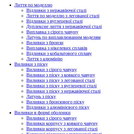
Лиття по моделлю
Відливки з нержавіючої сталі
Лиття по моделлю з легованої сталі
Відливки з вуглецевої сталі
Дуплексне лиття з нержавіючої сталі
Виплавка з сірого чавуну
Латунь по виплавлюваним моделям
Виливки з бронзи
Виплавка з нікелевих сплавів
Відливки з кобальтового сплаву
Лиття з алюмінію
Виливки з піску
Виливки з сірого чавуну
Виливки з піску з ковкого чавуну
Виливки з піску з легованої сталі
Виливки з піску з вуглецевої сталі
Виливки з піску з нержавіючої сталі
Латунь з піску
Виливки з бронзового піску
Відливки з алюмінієвого піску
Виливки в формі оболонки
Виливки з сірого чавуну
Виливки корпусу з ковкого чавуну
Виливки корпусу з легованої сталі