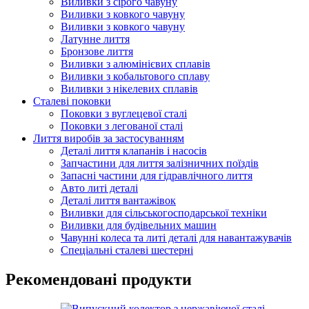
Виливки з сірого чавуну
Виливки з ковкого чавуну
Виливки з ковкого чавуну
Латунне лиття
Бронзове лиття
Виливки з алюмінієвих сплавів
Виливки з кобальтового сплаву
Виливки з нікелевих сплавів
Сталеві поковки
Поковки з вуглецевої сталі
Поковки з легованої сталі
Лиття виробів за застосуванням
Деталі лиття клапанів і насосів
Запчастини для лиття залізничних поїздів
Запасні частини для гідравлічного лиття
Авто литі деталі
Деталі лиття вантажівок
Виливки для сільськогосподарської техніки
Виливки для будівельних машин
Чавунні колеса та литі деталі для навантажувачів
Спеціальні сталеві шестерні
Рекомендовані продукти