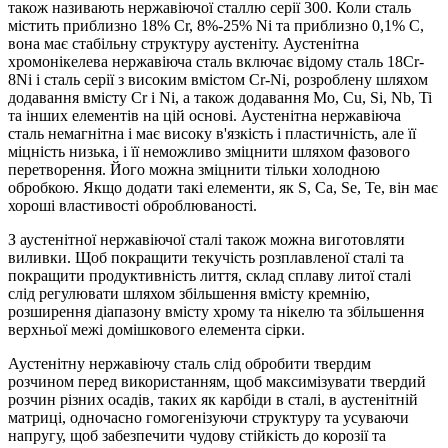
також називають нержавіючої сталлю серії 300. Коли сталь
містить приблизно 18% Cr, 8%-25% Ni та приблизно 0,1% C,
вона має стабільну структуру аустеніту. Аустенітна
хромонікелева нержавіюча сталь включає відому сталь 18Cr-
8Ni і сталь серії з високим вмістом Cr-Ni, розроблену шляхом
додавання вмісту Cr і Ni, а також додавання Mo, Cu, Si, Nb, Ti
та інших елементів на цій основі. Аустенітна нержавіюча
сталь немагнітна і має високу в'язкість і пластичність, але її
міцність низька, і її неможливо зміцнити шляхом фазового
перетворення. Його можна зміцнити тільки холодною
обробкою. Якщо додати такі елементи, як S, Ca, Se, Te, він має
хороші властивості оброблюваності.
З аустенітної нержавіючої сталі також можна виготовляти
виливки. Щоб покращити текучість розплавленої сталі та
покращити продуктивність лиття, склад сплаву литої сталі
слід регулювати шляхом збільшення вмісту кремнію,
розширення діапазону вмісту хрому та нікелю та збільшення
верхньої межі домішкового елемента сірки.
Аустенітну нержавіючу сталь слід обробити твердим
розчином перед використанням, щоб максимізувати твердий
розчин різних осадів, таких як карбіди в сталі, в аустенітній
матриці, одночасно гомогенізуючи структуру та усуваючи
напругу, щоб забезпечити чудову стійкість до корозії та