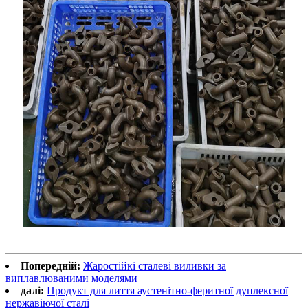
Попередній:
Жаростійкі сталеві виливки за
виплавлюваними моделями
далі:
Продукт для лиття аустенітно-феритної дуплексної
нержавіючої сталі