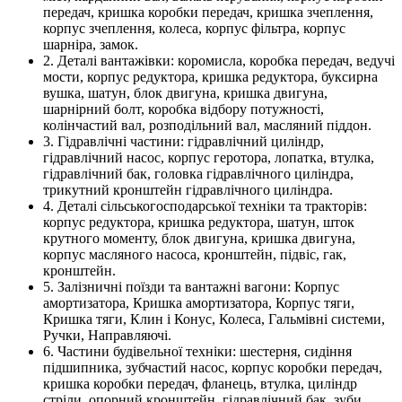
передач, кришка коробки передач, кришка зчеплення,
корпус зчеплення, колеса, корпус фільтра, корпус
шарніра, замок.
2. Деталі вантажівки: коромисла, коробка передач, ведучі
мости, корпус редуктора, кришка редуктора, буксирна
вушка, шатун, блок двигуна, кришка двигуна,
шарнірний болт, коробка відбору потужності,
колінчастий вал, розподільний вал, масляний піддон.
3. Гідравлічні частини: гідравлічний циліндр,
гідравлічний насос, корпус геротора, лопатка, втулка,
гідравлічний бак, головка гідравлічного циліндра,
трикутний кронштейн гідравлічного циліндра.
4. Деталі сільськогосподарської техніки та тракторів:
корпус редуктора, кришка редуктора, шатун, шток
крутного моменту, блок двигуна, кришка двигуна,
корпус масляного насоса, кронштейн, підвіс, гак,
кронштейн.
5. Залізничні поїзди та вантажні вагони: Корпус
амортизатора, Кришка амортизатора, Корпус тяги,
Кришка тяги, Клин і Конус, Колеса, Гальмівні системи,
Ручки, Направляючі.
6. Частини будівельної техніки: шестерня, сидіння
підшипника, зубчастий насос, корпус коробки передач,
кришка коробки передач, фланець, втулка, циліндр
стріли, опорний кронштейн, гідравлічний бак, зуби