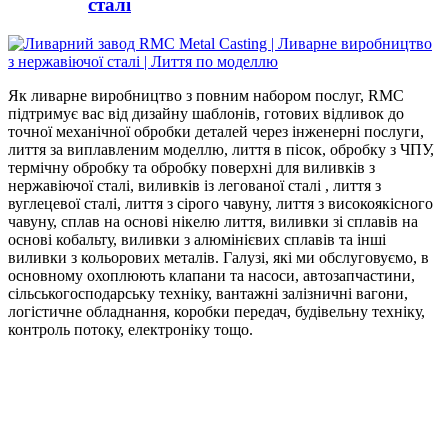
сталі
Як ливарне виробництво з повним набором послуг, RMC
підтримує вас від дизайну шаблонів, готових відливок до
точної механічної обробки деталей через інженерні послуги,
лиття за виплавленим моделлю, лиття в пісок, обробку з ЧПУ,
термічну обробку та обробку поверхні для виливків з
нержавіючої сталі, виливків із легованої сталі , лиття з
вуглецевої сталі, лиття з сірого чавуну, лиття з високоякісного
чавуну, сплав на основі нікелю лиття, виливки зі сплавів на
основі кобальту, виливки з алюмінієвих сплавів та інші
виливки з кольорових металів. Галузі, які ми обслуговуємо, в
основному охоплюють клапани та насоси, автозапчастини,
сільськогосподарську техніку, вантажні залізничні вагони,
логістичне обладнання, коробки передач, будівельну техніку,
контроль потоку, електроніку тощо.