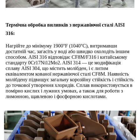
Термічна обробка виливків з нержавіючої сталі AISI
316:
Нагрійте до мінімуму 1900°F (1040°C), витримавши
достатній час, загасіть у воді або швидко охолодіть іншим
способом. AISI 316 відповідає CF8M/F316 і китайському
стандарту 0Cr17Ni12Mo2. AISI 314 — це модифікація
сплаву AISI 304, що містить молібден, і є литим
еквівалентом кованої нержавіючої сталі CF8M. Наявність
молібдену підвищує загальну корозійну стійкість і стійкість
до точкової утворення хлоридів. Сплав використовується в
помірно кислих і лужних умовах, а також для роботи з
лимонною, щавлевою і фосфорною кислотами.