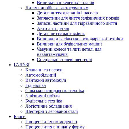
Виливки з нікелевих сплавів
Лиття виробів за застосуванням
Деталі лиття клапанів і насосів
Запчастини для лиття залізничних поїздів
Запасні частини для гідравлічного лиття
Авто литі деталі
Деталі лиття вантажівок
Виливки для сільськогосподарської техніки
Виливки для будівельних машин
Чавунні колеса та литі деталі для
навантажувачів
Спеціальні сталеві шестерні
ГАЛУЗІ
Клапани та насоси
Автомобільний
Вантажні автомобілі
Гідравліка
Сільськогосподарська техніка
Залізничні поїзди
Будівельна техніка
Логістичне обладнання
Шестерні з легованої сталі
Блоги
Процес лиття по моделлю
Процес лиття в піщану форму